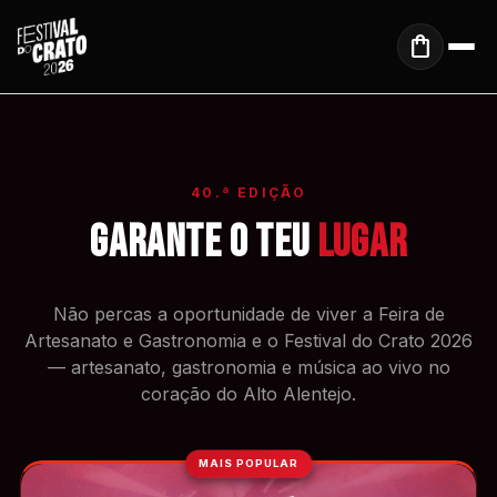
Saltar para o conteúdo principal
shopping_bag
COMPRAR BILHETE
Pesquisar no site
close
search
40.ª EDIÇÃO
Garante o teu
Lugar
Não percas a oportunidade de viver a Feira de
Artesanato e Gastronomia e o Festival do Crato 2026
— artesanato, gastronomia e música ao vivo no
coração do Alto Alentejo.
MAIS POPULAR