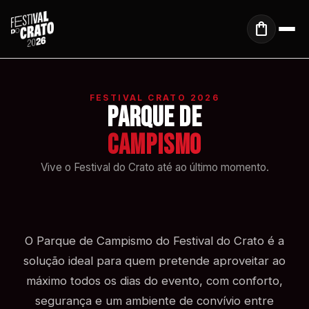
Saltar para o conteúdo principal
shopping_bag
COMPRAR BILHETE
Pesquisar no site
close
search
FESTIVAL CRATO 2026
Parque de
Campismo
Vive o Festival do Crato até ao último momento.
O Parque de Campismo do Festival do Crato é a
solução ideal para quem pretende aproveitar ao
máximo todos os dias do evento, com conforto,
segurança e um ambiente de convívio entre