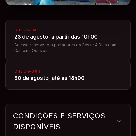
outdoor_grill
PARQUE DE CAMPISMO
CHECK-IN
23 de agosto, a partir das 10h00
Acesso reservado a portadores do Passe 4 Dias com
Camping Ocasional
CHECK-OUT
30 de agosto, até às 18h00
CONDIÇÕES E SERVIÇOS
expand_more
DISPONÍVEIS