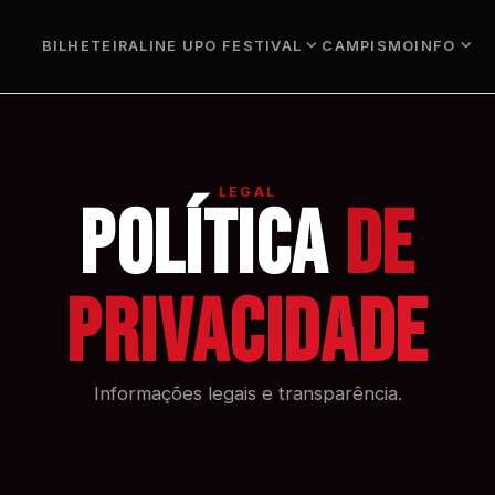
expand_more
expand_more
BILHETEIRA
LINE UP
O FESTIVAL
CAMPISMO
INFO
LEGAL
Política
de
Privacidade
Informações legais e transparência.